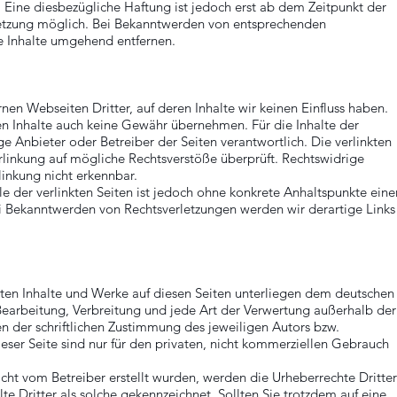
 Eine diesbezügliche Haftung ist jedoch erst ab dem Zeitpunkt der
letzung möglich. Bei Bekanntwerden von entsprechenden
e Inhalte umgehend entfernen.
nen Webseiten Dritter, auf deren Inhalte wir keinen Einfluss haben.
en Inhalte auch keine Gewähr übernehmen. Für die Inhalte der
lige Anbieter oder Betreiber der Seiten verantwortlich. Die verlinkten
rlinkung auf mögliche Rechtsverstöße überprüft. Rechtswidrige
linkung nicht erkennbar.
e der verlinkten Seiten ist jedoch ohne konkrete Anhaltspunkte eine
ei Bekanntwerden von Rechtsverletzungen werden wir derartige Links
llten Inhalte und Werke auf diesen Seiten unterliegen dem deutschen
 Bearbeitung, Verbreitung und jede Art der Verwertung außerhalb der
n der schriftlichen Zustimmung des jeweiligen Autors bzw.
eser Seite sind nur für den privaten, nicht kommerziellen Gebrauch
nicht vom Betreiber erstellt wurden, werden die Urheberrechte Dritter
e Dritter als solche gekennzeichnet. Sollten Sie trotzdem auf eine