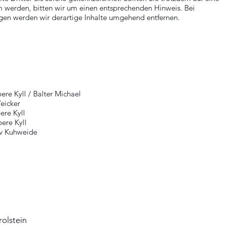
 werden, bitten wir um einen entsprechenden Hinweis. Bei
en werden wir derartige Inhalte umgehend entfernen.
Kyll / Balter Michael
eicker
re Kyll
re Kyll
 Kuhweide
Download Flyer Kyllradweg D
olstein