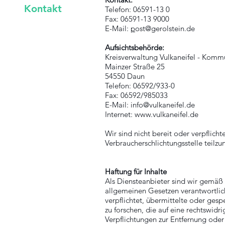
Kontakt
Telefon: 06591-13 0
Fax: 06591-13 9000
E-Mail:
p
ost@gerolstein.de
Aufsichtsbehörde:
Kreisverwaltung Vulkaneifel - Komm
Mainzer Straße 25
54550 Daun
Telefon: 06592/933-0
Fax: 06592/985033
E-Mail: info@vulkaneifel.de
Internet: www.vulkaneifel.de
Wir sind nicht bereit oder verpflicht
Verbraucherschlichtungsstelle teilz
Haftung für Inhalte
Als Diensteanbieter sind wir gemäß 
allgemeinen Gesetzen verantwortlich
verpflichtet, übermittelte oder ge
zu forschen, die auf eine rechtswidri
Verpflichtungen zur Entfernung ode